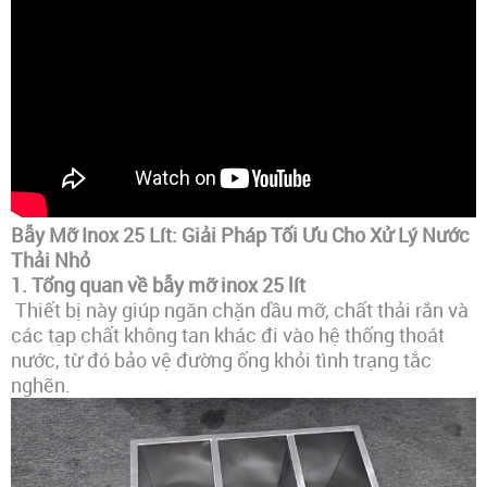
Bẫy Mỡ Inox 25 Lít: Giải Pháp Tối Ưu Cho Xử Lý Nước
Thải Nhỏ
1.
Tổng quan về bẫy mỡ inox 25 lít
Thiết bị này giúp ngăn chặn dầu mỡ, chất thải rắn và
các tạp chất không tan khác đi vào hệ thống thoát
nước, từ đó bảo vệ đường ống khỏi tình trạng tắc
nghẽn.