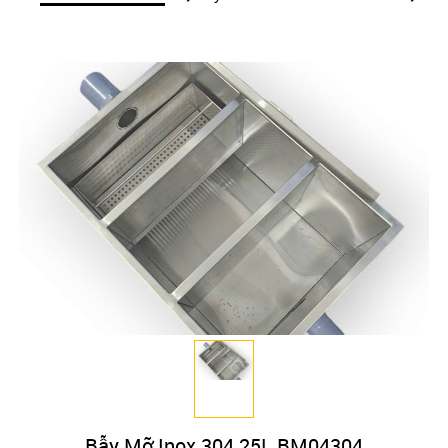
Bẫy Mỡ Inox 304 25L BM04304