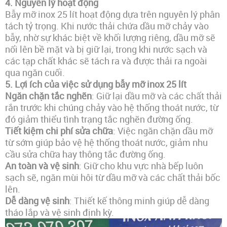
4.
Nguyên lý hoạt động
Bẫy mỡ inox 25 lít hoạt động dựa trên nguyên lý phân
tách tỷ trọng. Khi nước thải chứa dầu mỡ chảy vào
bẫy, nhờ sự khác biệt về khối lượng riêng, dầu mỡ sẽ
nổi lên bề mặt và bị giữ lại, trong khi nước sạch và
các tạp chất khác sẽ tách ra và được thải ra ngoài
qua ngăn cuối.
5.
Lợi ích của việc sử dụng bẫy mỡ inox 25 lít
Ngăn chặn tắc nghẽn
: Giữ lại dầu mỡ và các chất thải
rắn trước khi chúng chảy vào hệ thống thoát nước, từ
đó giảm thiểu tình trạng tắc nghẽn đường ống.
Tiết kiệm chi phí sửa chữa
: Việc ngăn chặn dầu mỡ
từ sớm giúp bảo vệ hệ thống thoát nước, giảm nhu
cầu sửa chữa hay thông tắc đường ống.
An toàn và vệ sinh
: Giữ cho khu vực nhà bếp luôn
sạch sẽ, ngăn mùi hôi từ dầu mỡ và các chất thải bốc
lên.
Dễ dàng vệ sinh
: Thiết kế thông minh giúp dễ dàng
tháo lắp và vệ sinh định kỳ.