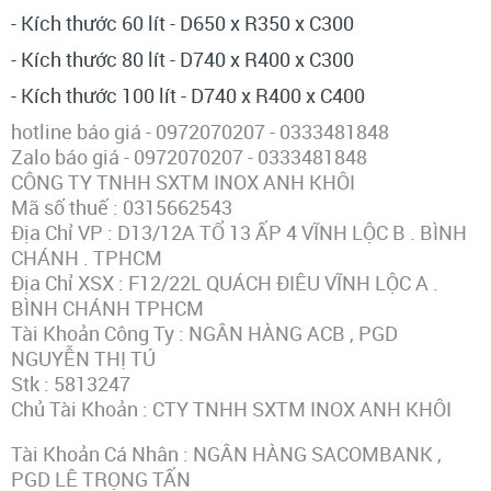
- Kích thước 60 lít - D650 x R350 x C300
- Kích thước 80 lít - D740 x R400 x C300
- Kích thước 100 lít - D740 x R400 x C400
hotline báo giá - 0972070207 - 0333481848
Zalo báo giá - 0972070207 - 0333481848
CÔNG TY TNHH SXTM INOX ANH KHÔI
Mã số thuế : 0315662543
Địa Chỉ VP : D13/12A TỔ 13 ẤP 4 VĨNH LỘC B . BÌNH
CHÁNH . TPHCM
Địa Chỉ XSX : F12/22L QUÁCH ĐIÊU VĨNH LỘC A .
BÌNH CHÁNH TPHCM
Tài Khoản Công Ty : NGÂN HÀNG ACB , PGD
NGUYỄN THỊ TÚ
Stk : 5813247
Chủ Tài Khoản : CTY TNHH SXTM INOX ANH KHÔI
Tài Khoản Cá Nhân : NGÂN HÀNG SACOMBANK ,
PGD LÊ TRỌNG TẤN