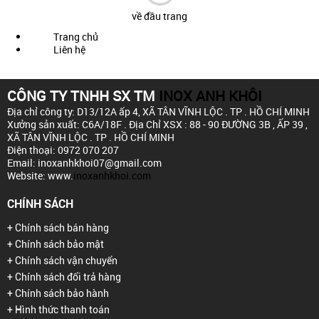
về đầu trang
Trang chủ
Liên hệ
CÔNG TY TNHH SX TM
INOX ANH KHÔI
Địa chỉ công ty: D13/12A ấp 4,
XÃ TÂN VĨNH LỘC . TP . HỒ CHÍ MINH
Xưởng sản xuất: C6A/18F .
Địa Chỉ XSX : 88 - 90 ĐƯỜNG 3B , ẤP 39 ,
XÃ TÂN VĨNH LỘC . TP . HỒ CHÍ MINH
Điện thoại: 0972 070 207
Email: inoxanhkhoi07@gmail.com
Website: www.
inoxanhkhoi.com
CHÍNH SÁCH
+ Chính sách bán hàng
+ Chính sách bảo mật
+ Chính sách vận chuyển
+ Chính sách đổi trả hàng
+ Chính sách bảo hành
+ Hình thức thanh toán