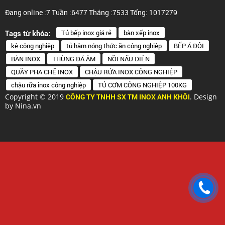
Đang online :7
Tuần :6477
Tháng :7533
Tổng: 1017279
Tủ bếp inox giá rẻ
bàn xếp inox
Tags từ khóa:
kệ công nghiệp
tủ hâm nóng thức ăn công nghiệp
BẾP Á ĐÔI
BÀN INOX
THÙNG ĐÁ ÂM
NỒI NẤU ĐIỆN
QUẦY PHA CHẾ INOX
CHẬU RỬA INOX CÔNG NGHIỆP
chậu rữa inox công nghiệp
TỦ CƠM CÔNG NGHIỆP 100KG
Copyright © 2019
CÔNG TY TNHH SX TM INOX ANH KHÔI
. Design
by Nina.vn