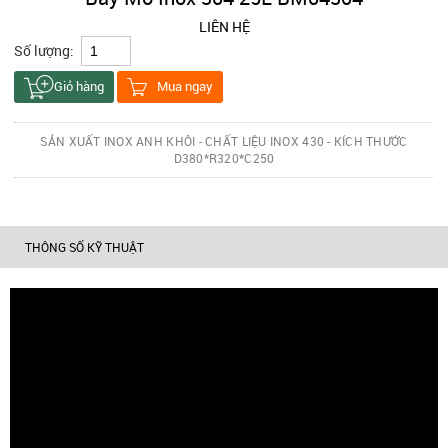
LIÊN HỆ
Số lượng:
Giỏ hàng
Mua ngay
SẢN XUẤT INOX ANH KHÔI - CHẤT LIỆU INOX 430 - KÍCH THƯỚC
D380*R320*C250
THÔNG SỐ KỸ THUẬT