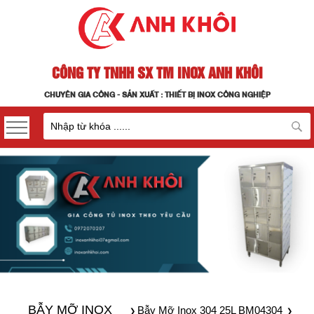
CÔNG TY TNHH SX TM INOX ANH KHÔI
CHUYÊN GIA CÔNG - SẢN XUẤT : THIẾT BỊ INOX CÔNG NGHIỆP
BẪY MỠ INOX
Bẫy Mỡ Inox 304 25L BM04304