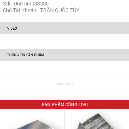
Stk : 060143088300
Chủ Tài Khoản : TRẦN QUỐC TÙY
VIDEO
THÔNG TIN SẢN PHẨM
Contact Us
SẢN PHẨM CÙNG LOẠI