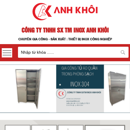
CÔNG TY TNHH SX TM INOX ANH KHÔI
CHUYÊN GIA CÔNG - SẢN XUẤT : THIẾT BỊ INOX CÔNG NGHIỆP