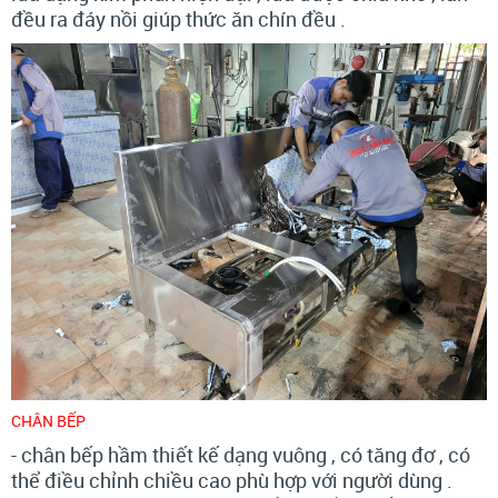
đều ra đáy nồi giúp thức ăn chín đều .
CHÂN BẾP
- chân bếp hầm thiết kế dạng vuông , có tăng đơ , có
thể điều chỉnh chiều cao phù hợp với người dùng .