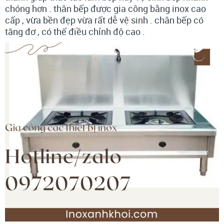
chóng hơn . thân bếp được gia công bằng inox cao
cấp , vừa bền đẹp vừa rất dễ vệ sinh . chân bếp có
tăng đơ , có thể điều chỉnh độ cao .