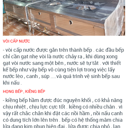
VÒI CẤP NƯỚC
- vòi cấp nước được gắn trên thành bếp . các đầu bếp
chỉ cần gạt nhẹ vòi là nước chảy ra , khi dùng xong
gạt vòi nước sang một bên , nước sẽ tự tắt . với thiết
kế bếp như vậy bếp vô cùng tiện lợi trong việc lấy
nước lèo , canh , súp ....và quá trình vệ sinh bếp sau
khi nấu .
HỌNG BẾP , KIỀNG BẾP
- kiềng bếp hầm được đúc nguyên khối , có khả năng
chịu nhiệt , chịu lực cực tốt . kiềng có nhiều chân . vì
vậy rất chắc chắn khi đặt các nồi hầm , nồi nấu canh
có dung tích lớn lên trên . bếp có hệ thống mâm chia
lửa dạng kim phun hiện đại , lửa được chia nhỏ , lan