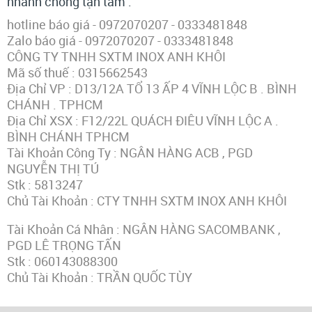
nhanh chóng tận tâm .
hotline báo giá - 0972070207 - 0333481848
Zalo báo giá - 0972070207 - 0333481848
CÔNG TY TNHH SXTM INOX ANH KHÔI
Mã số thuế : 0315662543
Địa Chỉ VP : D13/12A TỔ 13 ẤP 4 VĨNH LỘC B . BÌNH
CHÁNH . TPHCM
Địa Chỉ XSX : F12/22L QUÁCH ĐIÊU VĨNH LỘC A .
BÌNH CHÁNH TPHCM
Tài Khoản Công Ty : NGÂN HÀNG ACB , PGD
NGUYỄN THỊ TÚ
Stk : 5813247
Chủ Tài Khoản : CTY TNHH SXTM INOX ANH KHÔI
Tài Khoản Cá Nhân : NGÂN HÀNG SACOMBANK ,
PGD LÊ TRỌNG TẤN
Stk : 060143088300
Chủ Tài Khoản : TRẦN QUỐC TÙY