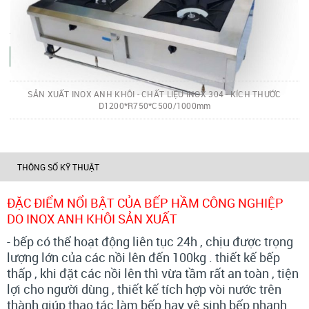
7.500.000 VNĐ
Số lượng:
Giỏ hàng
Mua ngay
SẢN XUẤT INOX ANH KHÔI - CHẤT LIỆU INOX 304 - KÍCH THƯỚC
D1200*R750*C500/1000mm
THÔNG SỐ KỸ THUẬT
ĐẶC ĐIỂM NỔI BẬT CỦA BẾP HẦM CÔNG NGHIỆP
DO INOX ANH KHÔI SẢN XUẤT
- bếp có thể hoạt động liên tục 24h , chịu được trọng
lượng lớn của các nồi lên đến 100kg . thiết kế bếp
thấp , khi đặt các nồi lên thì vừa tầm rất an toàn , tiện
lợi cho người dùng , thiết kế tích hợp vòi nước trên
thành giúp thao tác làm bếp hay vệ sinh bếp nhanh