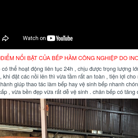
 ĐIỂM NỔI BẬT CỦA BẾP HẦM CÔNG NGHIỆP DO IN
 có thể hoạt động liên tục 24h , chịu được trọng lượng lớ
, khi đặt các nồi lên thì vừa tầm rất an toàn , tiện lợi ch
 thành giúp thao tác làm bếp hay vệ sinh bếp nhanh chó
cấp , vừa bền đẹp vừa rất dễ vệ sinh . chân bếp có tăng 