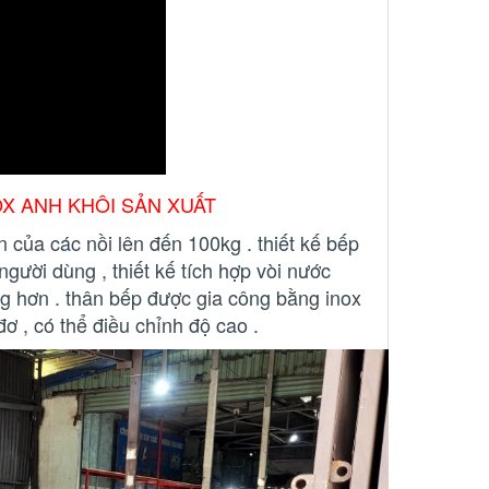
OX ANH KHÔI SẢN XUẤT
n của các nồi lên đến 100kg . thiết kế bếp
o người dùng , thiết kế tích hợp vòi nước
ng hơn . thân bếp được gia công bằng inox
đơ , có thể điều chỉnh độ cao .