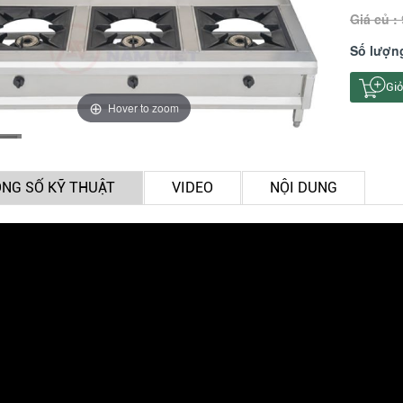
Giá củ :
Số lượn
Giỏ
Hover to zoom
NG SỐ KỸ THUẬT
VIDEO
NỘI DUNG