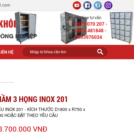
l.com
Hotline tư vấn
KHÔI
0972 070 207 -
0333.481848 -
 CÔNG NGHIỆP
0903976034
LIÊN HỆ
HẦM 3 HỌNG INOX 201
ỆU INOX 201 - KÍCH THƯỚC D1800 x R750 x
00 HOẶC ĐẶT THEO YÊU CẦU
8.700.000 VNĐ