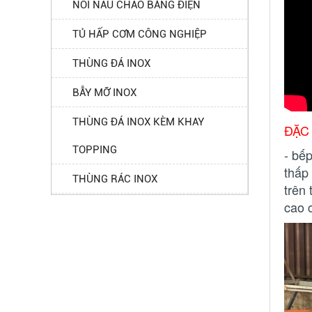
NỒI NẤU CHÁO BẰNG ĐIỆN
TỦ HẤP CƠM CÔNG NGHIỆP
THÙNG ĐÁ INOX
BẪY MỠ INOX
THÙNG ĐÁ INOX KÈM KHAY
ĐẶC
TOPPING
- bếp
thấp 
THÙNG RÁC INOX
trên
cao 