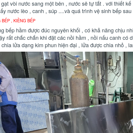
gạt vòi nước sang một bên , nước sẽ tự tắt . với thiết kế
lấy nước lèo , canh , súp ....và quá trình vệ sinh bếp sau 
 BẾP , KIỀNG BẾP
ng bếp hầm được đúc nguyên khối , có khả năng chịu nhiệt
vậy rất chắc chắn khi đặt các nồi hầm , nồi nấu canh có d
chia lửa dạng kim phun hiện đại , lửa được chia nhỏ , la