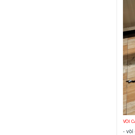
VÒI 
- vò