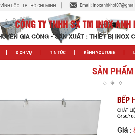
Email: inoxanhkhoi07@gmai
N VĨNH LỘC . TP . HỒ CHÍ MINH
CÔNG TY TNHH SX TM INOX ANH 
HUYÊN GIA CÔNG - SẢN XUẤT : THIẾT BỊ INOX
DỊCH VỤ
TIN TỨC
KÊNH YOUTUBE
SẢN PHẨM
BẾP 
CHẤT LI
C450/10
Giá :