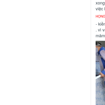
xong 
việc 
HỌNG
- kiề
. vì 
mâm 