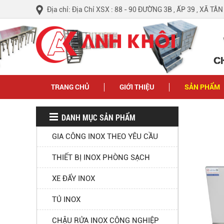
Địa chỉ: Địa Chỉ XSX : 88 - 90 ĐƯỜNG 3B , ẤP 39 , XÃ TÂ
C
TRANG CHỦ
GIỚI THIỆU
SẢN PHẨM
DANH MỤC SẢN PHẨM
GIA CÔNG INOX THEO YÊU CẦU
THIẾT BỊ INOX PHÒNG SẠCH
XE ĐẨY INOX
TỦ INOX
CHẬU RỬA INOX CÔNG NGHIỆP