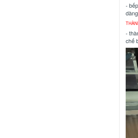
- bế
dàng
THÀN
- th
chế 