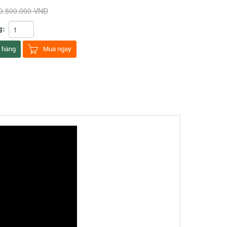
9.500.000 VNĐ
g:
 hàng
Mua ngay