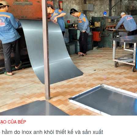
TẠO CỦA BẾP
p hầm do inox anh khôi thiết kế và sản xuất