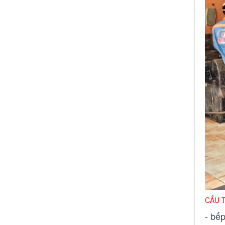
CẤU 
- bế