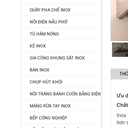
QUẦY PHA CHẾ INOX
NỒI ĐIỆN NẤU PHỞ
TỦ HÂM NÓNG
KỆ INOX
GIA CÔNG KHUNG SẮT INOX
BÀN INOX
THÔ
CHỤP HÚT KHÓI
NỒI TRÁNG BÁNH CUỐN BẰNG ĐIỆN
Ưu đ
Chất
MÁNG RỬA TAY INOX
Inox
BẾP CÔNG NGHIỆP
hơn 