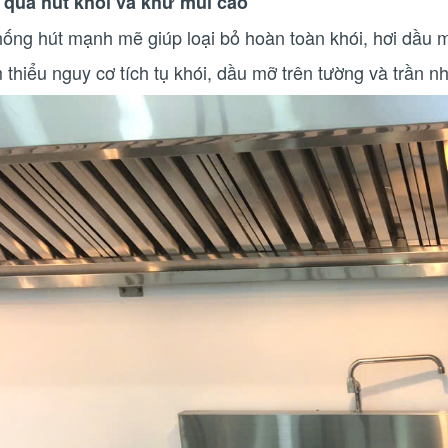
 quả hút khói và khử mùi cao
hống hút mạnh mẽ giúp loại bỏ hoàn toàn khói, hơi dầu 
thiểu nguy cơ tích tụ khói, dầu mỡ trên tường và trần nh