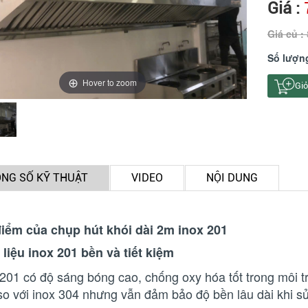
Giá :
Giá củ :
Số lượn
Hover to zoom
Giỏ
NG SỐ KỸ THUẬT
VIDEO
NỘI DUNG
iểm của chụp hút khói dài 2m inox 201
 liệu inox 201 bền và tiết kiệm
 201 có độ sáng bóng cao, chống oxy hóa tốt trong môi 
so với inox 304 nhưng vẫn đảm bảo độ bền lâu dài khi s