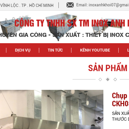
Email: inoxanhkhoi07@gmai
N VĨNH LỘC . TP . HỒ CHÍ MINH
CÔNG TY TNHH SX TM INOX ANH 
HUYÊN GIA CÔNG - SẢN XUẤT : THIẾT BỊ INOX
DỊCH VỤ
TIN TỨC
KÊNH YOUTUBE
SẢN PHẨM
Chụp 
CKH0
SẢN XUẤ
THƯỚC 