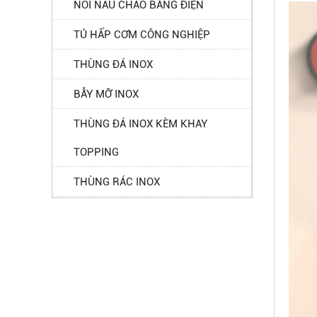
NỒI NẤU CHÁO BẰNG ĐIỆN
TỦ HẤP CƠM CÔNG NGHIỆP
THÙNG ĐÁ INOX
BẪY MỠ INOX
THÙNG ĐÁ INOX KÈM KHAY
TOPPING
THÙNG RÁC INOX