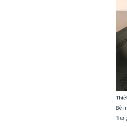
Thiế
Bề m
Tran