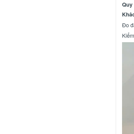
Quy 
Khảo
Đo đạ
Kiểm 