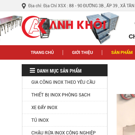
Địa chỉ: Địa Chỉ XSX : 88 - 90 ĐƯỜNG 3B , ẤP 39 , XÃ TÂ
C
TRANG CHỦ
GIỚI THIỆU
SẢN PHẨM
DANH MỤC SẢN PHẨM
GIA CÔNG INOX THEO YÊU CẦU
THIẾT BỊ INOX PHÒNG SẠCH
XE ĐẨY INOX
TỦ INOX
CHẬU RỬA INOX CÔNG NGHIỆP