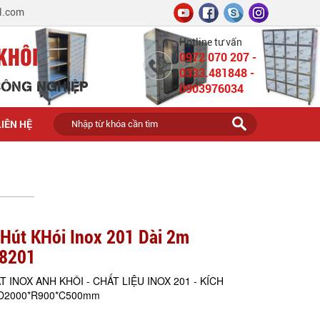
l.com
Hotline tư vấn
KHÔI
0972 070 207 -
0333.481848 -
 CÔNG NGHIỆP
0903976034
LIÊN HỆ
Hút KHói Inox 201 Dài 2m
8201
T INOX ANH KHÔI - CHẤT LIỆU INOX 201 - KÍCH
D2000*R900*C500mm