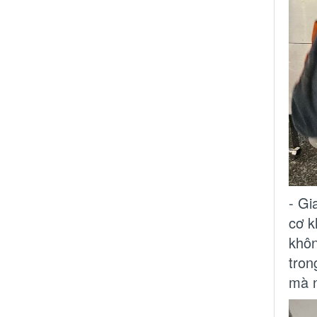
- Gi
cơ k
khôn
tron
mà n