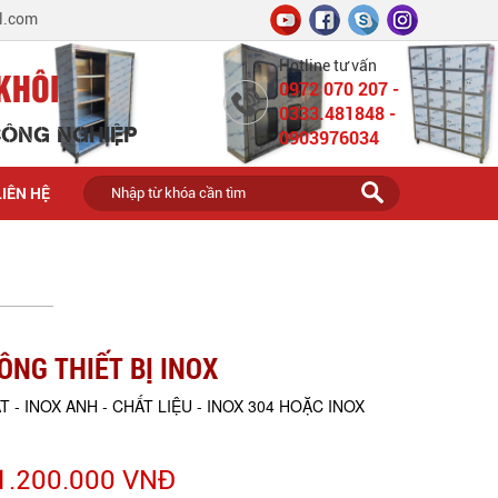
l.com
Hotline tư vấn
KHÔI
0972 070 207 -
0333.481848 -
 CÔNG NGHIỆP
0903976034
LIÊN HỆ
ÔNG THIẾT BỊ INOX
T - INOX ANH - CHẤT LIỆU - INOX 304 HOẶC INOX
1.200.000 VNĐ