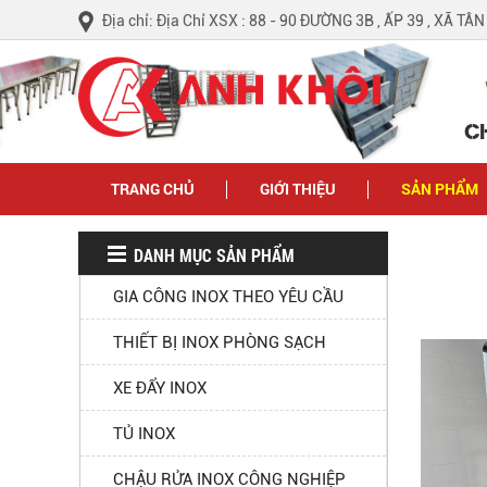
Địa chỉ: Địa Chỉ XSX : 88 - 90 ĐƯỜNG 3B , ẤP 39 , XÃ TÂ
C
TRANG CHỦ
GIỚI THIỆU
SẢN PHẨM
DANH MỤC SẢN PHẨM
GIA CÔNG INOX THEO YÊU CẦU
THIẾT BỊ INOX PHÒNG SẠCH
XE ĐẨY INOX
TỦ INOX
CHẬU RỬA INOX CÔNG NGHIỆP