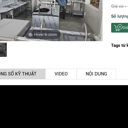
Giá củ :
Số lượn
Giỏ
Hover to zoom
Tags từ 
NG SỐ KỸ THUẬT
VIDEO
NỘI DUNG