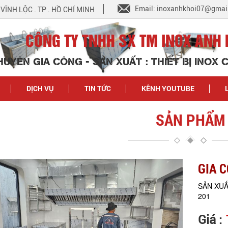
Email: inoxanhkhoi07@gmai
N VĨNH LỘC . TP . HỒ CHÍ MINH
CÔNG TY TNHH SX TM INOX ANH 
HUYÊN GIA CÔNG - SẢN XUẤT : THIẾT BỊ INOX
DỊCH VỤ
TIN TỨC
KÊNH YOUTUBE
SẢN PHẨM
GIA C
SẢN XUẤ
201
Giá :