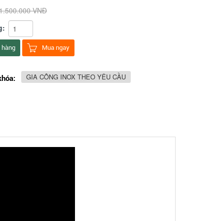
1.500.000 VNĐ
g:
 hàng
Mua ngay
GIA CÔNG INOX THEO YÊU CẦU
khóa: