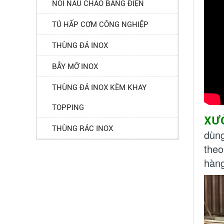
NỒI NẤU CHÁO BẰNG ĐIỆN
TỦ HẤP CƠM CÔNG NGHIỆP
THÙNG ĐÁ INOX
BẪY MỠ INOX
THÙNG ĐÁ INOX KÈM KHAY
TOPPING
XƯ
THÙNG RÁC INOX
dùng
theo
hàn