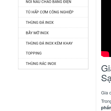
NỒI NẤU CHÁO BẰNG ĐIỆN
TỦ HẤP CƠM CÔNG NGHIỆP
THÙNG ĐÁ INOX
BẪY MỠ INOX
THÙNG ĐÁ INOX KÈM KHAY
TOPPING
THÙNG RÁC INOX
Gi
Sạ
Gia 
Trong
phẩ