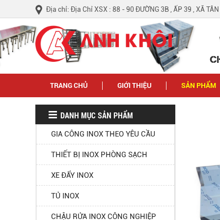
Địa chỉ: Địa Chỉ XSX : 88 - 90 ĐƯỜNG 3B , ẤP 39 , XÃ TÂ
C
TRANG CHỦ
GIỚI THIỆU
SẢN PHẨM
DANH MỤC SẢN PHẨM
GIA CÔNG INOX THEO YÊU CẦU
THIẾT BỊ INOX PHÒNG SẠCH
XE ĐẨY INOX
TỦ INOX
CHẬU RỬA INOX CÔNG NGHIỆP