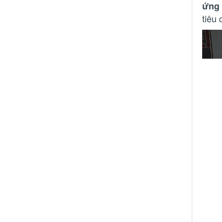
ứng
tiêu 