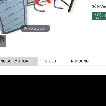
Số lượn
Giỏ
Hover to zoom
NG SỐ KỸ THUẬT
VIDEO
NỘI DUNG