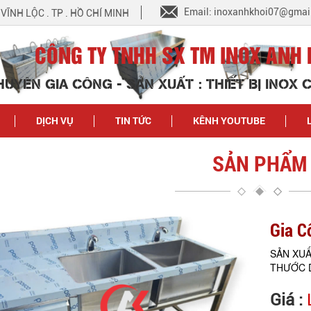
Email: inoxanhkhoi07@gmai
N VĨNH LỘC . TP . HỒ CHÍ MINH
CÔNG TY TNHH SX TM INOX ANH 
HUYÊN GIA CÔNG - SẢN XUẤT : THIẾT BỊ INOX
DỊCH VỤ
TIN TỨC
KÊNH YOUTUBE
SẢN PHẨM
Gia C
SẢN XUẤ
THƯỚC D
Giá :