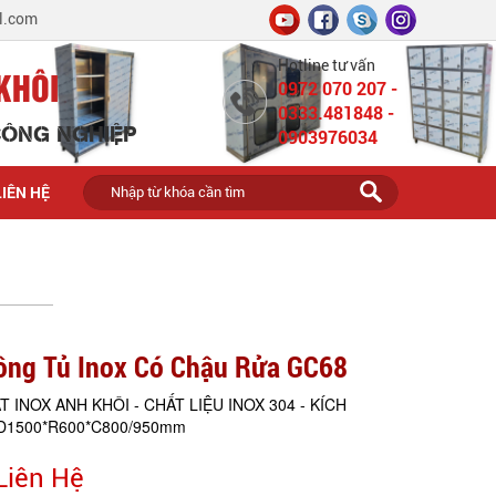
l.com
Hotline tư vấn
KHÔI
0972 070 207 -
0333.481848 -
 CÔNG NGHIỆP
0903976034
LIÊN HỆ
ông Tủ Inox Có Chậu Rửa GC68
T INOX ANH KHÔI - CHẤT LIỆU INOX 304 - KÍCH
1500*R600*C800/950mm
Liên Hệ