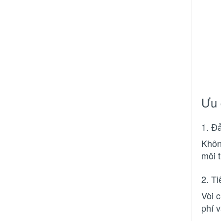
Ưu 
1. Đ
Khôn
môi t
2. T
Vòi 
phí 