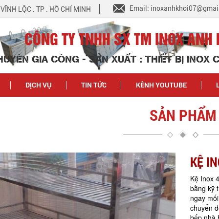
Email: inoxanhkhoi07@gmai
N VĨNH LỘC . TP . HỒ CHÍ MINH
CÔNG TY TNHH SX TM INOX ANH 
HUYÊN GIA CÔNG - SẢN XUẤT : THIẾT BỊ INOX
DỊCH VỤ
TIN TỨC
KÊNH YOUTUBE
SẢN PHẨM
KỆ I
Kệ Inox 4
bằng kỹ 
ngay mối 
chuyển d
bếp nhà 