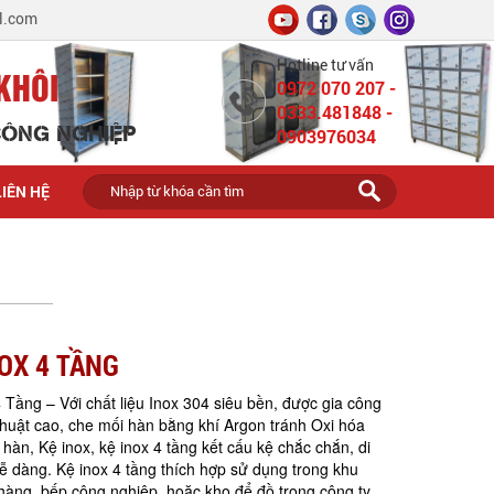
l.com
Hotline tư vấn
KHÔI
0972 070 207 -
0333.481848 -
 CÔNG NGHIỆP
0903976034
LIÊN HỆ
NOX 4 TẦNG
 Tầng – Với chất liệu Inox 304 siêu bền, được gia công
thuật cao, che mối hàn bằng khí Argon tránh Oxi hóa
hàn, Kệ inox, kệ inox 4 tầng kết cấu kệ chắc chắn, di
ễ dàng. Kệ inox 4 tầng thích hợp sử dụng trong khu
hàng, bếp công nghiệp, hoặc kho để đồ trong công ty,