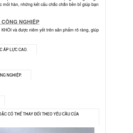
các mối hàn, những kết cấu chắc chắn bền bỉ giúp bạn
X CÔNG NGHIỆP
H KHÔI và được niêm yết trên sản phẩm rõ ràng, giúp
C ÁP LỰC CAO.
NG NGHIỆP.
OẶC CÓ THỂ THAY ĐỔI THEO YÊU CẦU CỦA