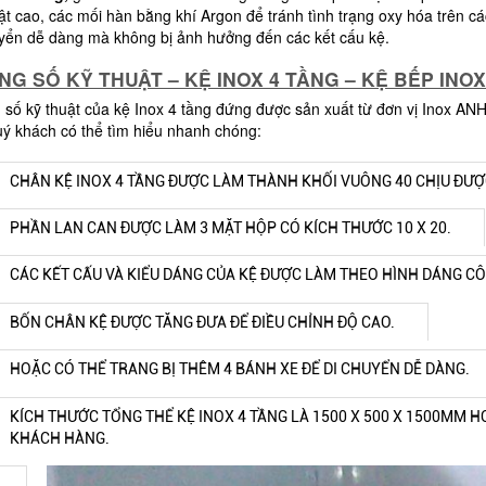
ật cao, các mối hàn bằng khí Argon để tránh tình trạng oxy hóa trên 
uyển dễ dàng mà không bị ảnh hưởng đến các kết cấu kệ.
NG SỐ KỸ THUẬT – KỆ INOX 4 TẦNG – KỆ BẾP INO
số kỹ thuật của kệ Inox 4 tầng đứng được sản xuất từ đơn vị Inox AN
uý khách có thể tìm hiểu nhanh chóng:
CHÂN KỆ INOX 4 TẦNG ĐƯỢC LÀM THÀNH KHỐI VUÔNG 40 CHỊU ĐƯỢ
PHẦN LAN CAN ĐƯỢC LÀM 3 MẶT HỘP CÓ KÍCH THƯỚC 10 X 20.
CÁC KẾT CẤU VÀ KIỂU DÁNG CỦA KỆ ĐƯỢC LÀM THEO HÌNH DÁNG CÔ
BỐN CHÂN KỆ ĐƯỢC TĂNG ĐƯA ĐỂ ĐIỀU CHỈNH ĐỘ CAO.
HOẶC CÓ THỂ TRANG BỊ THÊM 4 BÁNH XE ĐỂ DI CHUYỂN DỄ DÀNG.
KÍCH THƯỚC TỔNG THỂ KỆ INOX 4 TẦNG LÀ 1500 X 500 X 1500MM H
KHÁCH HÀNG.