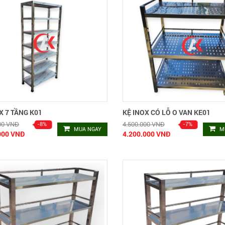
X 7 TẦNG K01
KỆ INOX CÓ LỖ O VAN KE01
00 VNĐ
4.500.000 VNĐ
MUA NGAY
M
000 VNĐ
4.200.000 VNĐ