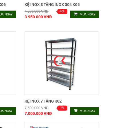
K06
KỆ INOX 3 TẦNG INOX 304 K05
4.200.000 VNĐ
UA NGAY
MUA NGAY
3.950.000 VNĐ
KỆ INOX 7 TẦNG K02
7.500.000 VNĐ
UA NGAY
MUA NGAY
7.000.000 VNĐ