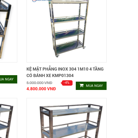
KỆ MẶT PHẲNG INOX 304 1M10 4 TẦNG
CÓ BÁNH XE KMP01304
UA NGAY
5.000.000 VNĐ
MUA NGAY
4.800.000 VNĐ