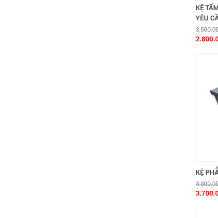
KỆ TẤM
YÊU C
3.500.0
2.800.
KỆ PHẲ
3.800.0
3.700.