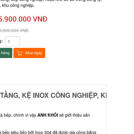
, khu công nghiệp.
5.900.000 VNĐ
6.500.000 VNĐ
g:
 hàng
Mua ngay
2 TẦNG, KỆ INOX CÔNG NGHIỆP, KỆ
hà bếp, chính vì vậy
ANH KHÔI
sẽ giới thiệu sản
 bếp siêu bền bởi Inox 304 đã được gia công bằng