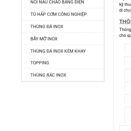
NỒI NẤU CHÁO BẰNG ĐIỆN
kỹ thu
di ch
TỦ HẤP CƠM CÔNG NGHIỆP
THÔ
THÙNG ĐÁ INOX
Thông 
cho q
BẪY MỠ INOX
THÙNG ĐÁ INOX KÈM KHAY
TOPPING
THÙNG RÁC INOX