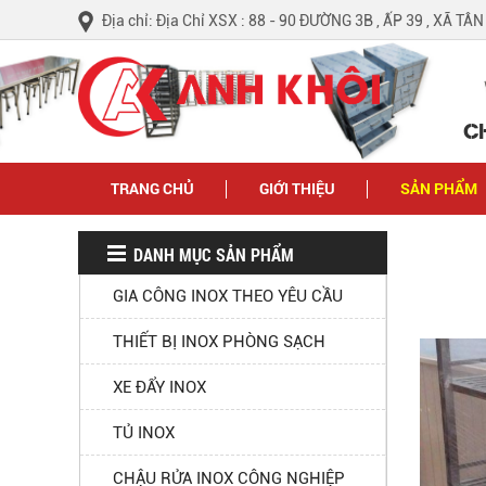
Địa chỉ: Địa Chỉ XSX : 88 - 90 ĐƯỜNG 3B , ẤP 39 , XÃ TÂ
C
TRANG CHỦ
GIỚI THIỆU
SẢN PHẨM
DANH MỤC SẢN PHẨM
GIA CÔNG INOX THEO YÊU CẦU
THIẾT BỊ INOX PHÒNG SẠCH
XE ĐẨY INOX
TỦ INOX
CHẬU RỬA INOX CÔNG NGHIỆP