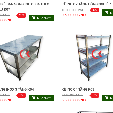
 KỆ ĐAN SONG INOX 304 THEO
KỆ INOX 2 TẦNG CÔNG NGHIỆP 
ẦU K07
10.000.000 VNĐ
M
9.500.000 VNĐ
00 VNĐ
MUA NGAY
000 VNĐ
NG INOX 3 TẦNG K04
KỆ INOX 4 TẦNG K03
00 VNĐ
6.500.000 VNĐ
MUA NGAY
M
000 VNĐ
5.500.000 VNĐ