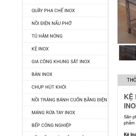
QUẦY PHA CHẾ INOX
NỒI ĐIỆN NẤU PHỞ
TỦ HÂM NÓNG
KỆ INOX
GIA CÔNG KHUNG SẮT INOX
BÀN INOX
THÔ
CHỤP HÚT KHÓI
KỆ 
NỒI TRÁNG BÁNH CUỐN BẰNG ĐIỆN
INO
MÁNG RỬA TAY INOX
Sản 
phẩm
BẾP CÔNG NGHIỆP
Kệ In