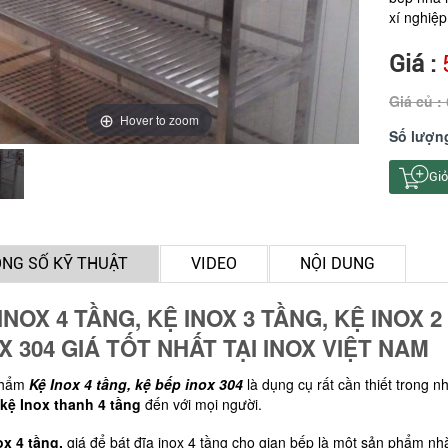
xí nghiệp
Giá :
Giá củ :
Hover to zoom
Số lượn
Giỏ
NG SỐ KỸ THUẬT
VIDEO
NỘI DUNG
INOX 4 TẦNG, KỆ INOX 3 TẦNG, KỆ INOX 
X 304 GIÁ TỐT NHẤT TẠI INOX VIỆT NAM
phẩm
Kệ Inox 4 tầng, kệ bếp inox 304
là dụng cụ rất cần thiết trong n
kệ Inox thanh 4 tầng
đến với mọi người.
ox 4 tầng,
giá để bát đĩa inox 4 tầng cho gian bếp
là một sản phẩm nhà