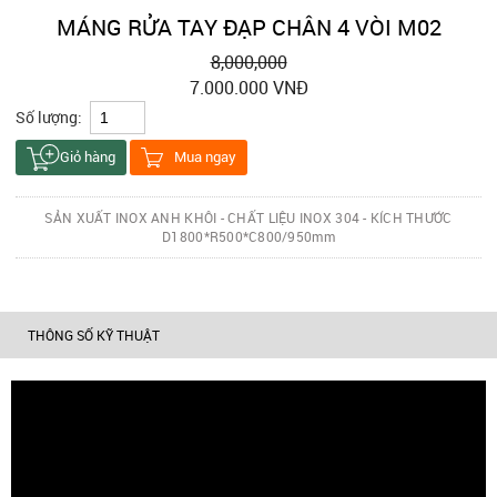
MÁNG RỬA TAY ĐẠP CHÂN 4 VÒI M02
8,000,000
7.000.000 VNĐ
Số lượng:
Giỏ hàng
Mua ngay
SẢN XUẤT INOX ANH KHÔI - CHẤT LIỆU INOX 304 - KÍCH THƯỚC
D1800*R500*C800/950mm
THÔNG SỐ KỸ THUẬT