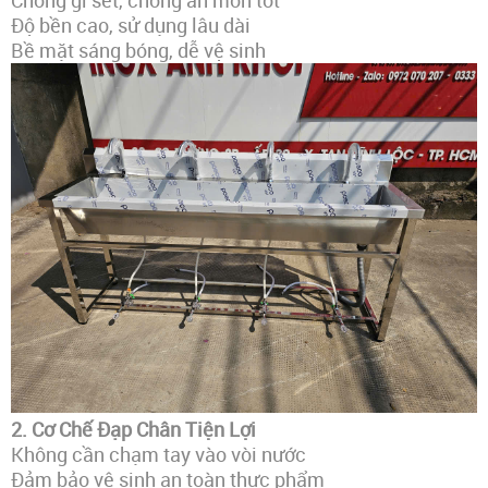
Chống gỉ sét, chống ăn mòn tốt
Độ bền cao, sử dụng lâu dài
Bề mặt sáng bóng, dễ vệ sinh
2. Cơ Chế Đạp Chân Tiện Lợi
Không cần chạm tay vào vòi nước
Đảm bảo vệ sinh an toàn thực phẩm