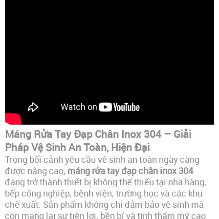
Máng Rửa Tay Đạp Chân Inox 304 – Giải
Pháp Vệ Sinh An Toàn, Hiện Đại
Trong bối cảnh yêu cầu vệ sinh an toàn ngày càng
được nâng cao,
máng rửa tay đạp chân inox 304
đang trở thành thiết bị không thể thiếu tại nhà hàng,
bếp công nghiệp, bệnh viện, trường học và các khu
chế xuất. Sản phẩm không chỉ đảm bảo vệ sinh mà
còn mang lại sự tiện lợi, bền bỉ và tính thẩm mỹ cao.