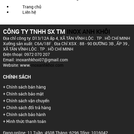
Trang chủ
Liên hệ
CÔNG TY TNHH SX TM
INOX ANH KHÔI
Địa chỉ công ty: D13/12A ấp 4,
XÃ TÂN VĨNH LỘC . TP . HỒ CHÍ MINH
Xưởng sản xuất: C6A/18F .
Địa Chỉ XSX : 88 - 90 ĐƯỜNG 3B , ẤP 39 ,
XÃ TÂN VĨNH LỘC . TP . HỒ CHÍ MINH
Điện thoại: 0972 070 207
Email: inoxanhkhoi07@gmail.com
Website: www.
inoxanhkhoi.com
CHÍNH SÁCH
+ Chính sách bán hàng
+ Chính sách bảo mật
+ Chính sách vận chuyển
+ Chính sách đổi trả hàng
+ Chính sách bảo hành
+ Hình thức thanh toán
Đang online :11
Tuần :4508
Tháng :6296
Tổng: 1016042