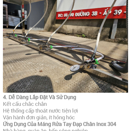
4. Dễ Dàng Lắp Đặt Và Sử Dụng
Kết cấu chắc chắn
Hệ thống cấp thoát nước tiện lợi
Vận hành đơn giản, ít hỏng hóc
Ứng Dụng Của Máng Rửa Tay Đạp Chân Inox 304
Nhà hàng, quán ăn, bếp công nghiệp