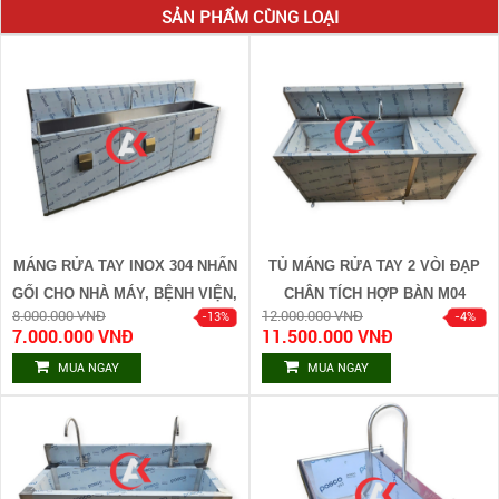
SẢN PHẨM CÙNG LOẠI
MÁNG RỬA TAY INOX 304 NHẤN
TỦ MÁNG RỬA TAY 2 VÒI ĐẠP
GỐI CHO NHÀ MÁY, BỆNH VIỆN,
CHÂN TÍCH HỢP BÀN M04
8.000.000 VNĐ
12.000.000 VNĐ
PHÒNG SẠCH M05
7.000.000 VNĐ
11.500.000 VNĐ
MUA NGAY
MUA NGAY