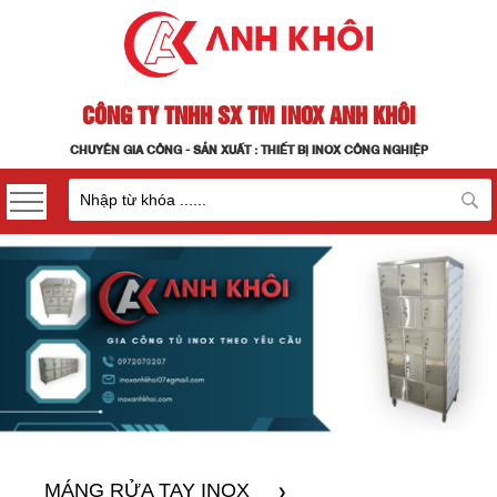
CÔNG TY TNHH SX TM INOX ANH KHÔI
CHUYÊN GIA CÔNG - SẢN XUẤT : THIẾT BỊ INOX CÔNG NGHIỆP
MÁNG RỬA TAY INOX