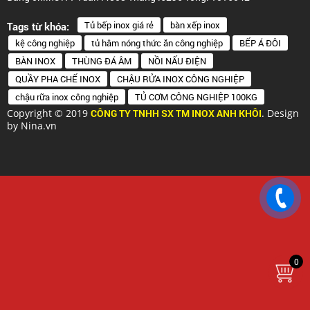
Tủ bếp inox giá rẻ
bàn xếp inox
Tags từ khóa:
kệ công nghiệp
tủ hâm nóng thức ăn công nghiệp
BẾP Á ĐÔI
BÀN INOX
THÙNG ĐÁ ÂM
NỒI NẤU ĐIỆN
QUẦY PHA CHẾ INOX
CHẬU RỬA INOX CÔNG NGHIỆP
chậu rữa inox công nghiệp
TỦ CƠM CÔNG NGHIỆP 100KG
Copyright © 2019
CÔNG TY TNHH SX TM INOX ANH KHÔI
. Design
by Nina.vn