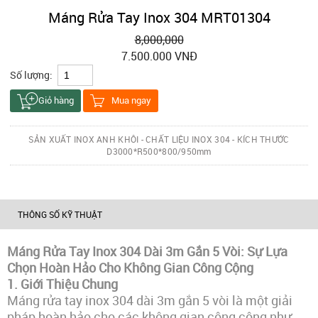
Máng Rửa Tay Inox 304 MRT01304
8,000,000
7.500.000 VNĐ
Số lượng:
Giỏ hàng
Mua ngay
SẢN XUẤT INOX ANH KHÔI - CHẤT LIỆU INOX 304 - KÍCH THƯỚC
D3000*R500*800/950mm
THÔNG SỐ KỸ THUẬT
Máng Rửa Tay Inox 304 Dài 3m Gắn 5 Vòi: Sự Lựa
Chọn Hoàn Hảo Cho Không Gian Công Cộng
1.
Giới Thiệu Chung
Máng rửa tay inox 304 dài 3m gắn 5 vòi là một giải
pháp hoàn hảo cho các không gian công cộng như