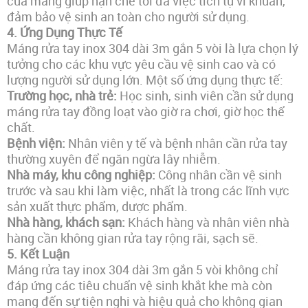
của máng giúp hạn chế tối đa việc tích tụ vi khuẩn,
đảm bảo vệ sinh an toàn cho người sử dụng.
4.
Ứng Dụng Thực Tế
Máng rửa tay inox 304 dài 3m gắn 5 vòi là lựa chọn lý
tưởng cho các khu vực yêu cầu vệ sinh cao và có
lượng người sử dụng lớn. Một số ứng dụng thực tế:
Trường học, nhà trẻ:
Học sinh, sinh viên cần sử dụng
máng rửa tay đồng loạt vào giờ ra chơi, giờ học thể
chất.
Bệnh viện:
Nhân viên y tế và bệnh nhân cần rửa tay
thường xuyên để ngăn ngừa lây nhiễm.
Nhà máy, khu công nghiệp:
Công nhân cần vệ sinh
trước và sau khi làm việc, nhất là trong các lĩnh vực
sản xuất thực phẩm, dược phẩm.
Nhà hàng, khách sạn:
Khách hàng và nhân viên nhà
hàng cần không gian rửa tay rộng rãi, sạch sẽ.
5.
Kết Luận
Máng rửa tay inox 304 dài 3m gắn 5 vòi không chỉ
đáp ứng các tiêu chuẩn vệ sinh khắt khe mà còn
mang đến sự tiện nghi và hiệu quả cho không gian