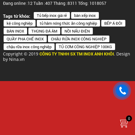
Đang online :12
Tuần :407
Tháng :8311
Tổng: 1018057
Tủ bếp inox giá rẻ
bàn xếp inox
Tags từ khóa:
kệ công nghiệp
tủ hâm nóng thức ăn công nghiệp
BẾP Á ĐÔI
BÀN INOX
THÙNG ĐÁ ÂM
NỒI NẤU ĐIỆN
QUẦY PHA CHẾ INOX
CHẬU RỬA INOX CÔNG NGHIỆP
chậu rữa inox công nghiệp
TỦ CƠM CÔNG NGHIỆP 100KG
Copyright © 2019
CÔNG TY TNHH SX TM INOX ANH KHÔI
. Design
by Nina.vn