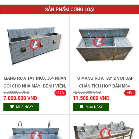
SẢN PHẨM CÙNG LOẠI
MÁNG RỬA TAY INOX 304 NHẤN
TỦ MÁNG RỬA TAY 2 VÒI ĐẠP
GỐI CHO NHÀ MÁY, BỆNH VIỆN,
CHÂN TÍCH HỢP BÀN M04
8.000.000 VNĐ
12.000.000 VNĐ
PHÒNG SẠCH M05
7.000.000 VNĐ
11.500.000 VNĐ
MUA NGAY
MUA NGAY