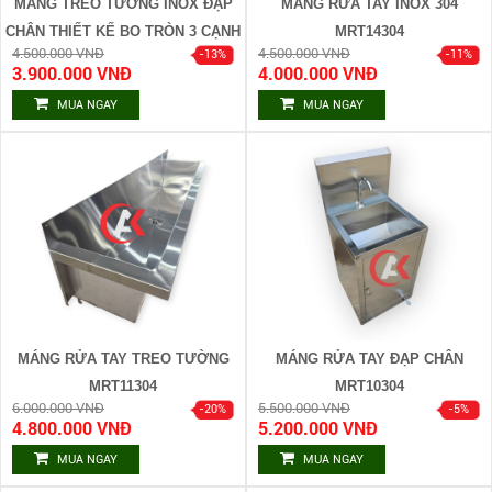
MÁNG TREO TƯỜNG INOX ĐẠP
MÁNG RỬA TAY INOX 304
CHÂN THIẾT KẾ BO TRÒN 3 CẠNH
MRT14304
4.500.000 VNĐ
4.500.000 VNĐ
M01
3.900.000 VNĐ
4.000.000 VNĐ
MUA NGAY
MUA NGAY
MÁNG RỬA TAY TREO TƯỜNG
MÁNG RỬA TAY ĐẠP CHÂN
MRT11304
MRT10304
6.000.000 VNĐ
5.500.000 VNĐ
4.800.000 VNĐ
5.200.000 VNĐ
MUA NGAY
MUA NGAY