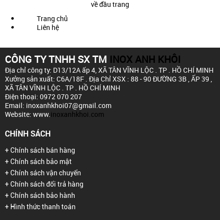
về đầu trang
Trang chủ
Liên hệ
CÔNG TY TNHH SX TM
INOX ANH KHÔI
Địa chỉ công ty: D13/12A ấp 4,
XÃ TÂN VĨNH LỘC . TP . HỒ CHÍ MINH
Xưởng sản xuất: C6A/18F .
Địa Chỉ XSX : 88 - 90 ĐƯỜNG 3B , ẤP 39 ,
XÃ TÂN VĨNH LỘC . TP . HỒ CHÍ MINH
Điện thoại: 0972 070 207
Email: inoxanhkhoi07@gmail.com
Website: www.
inoxanhkhoi.com
CHÍNH SÁCH
+ Chính sách bán hàng
+ Chính sách bảo mật
+ Chính sách vận chuyển
+ Chính sách đổi trả hàng
+ Chính sách bảo hành
+ Hình thức thanh toán