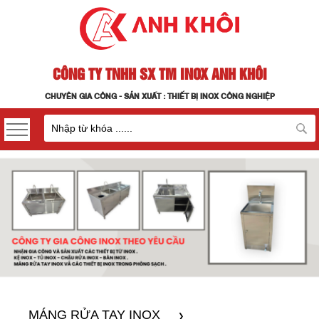
CÔNG TY TNHH SX TM INOX ANH KHÔI
CHUYÊN GIA CÔNG - SẢN XUẤT : THIẾT BỊ INOX CÔNG NGHIỆP
MÁNG RỬA TAY INOX