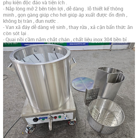
phụ kiện độc đáo và tiện ích .
- Nắp lòng mở 2 bên tiện lợi , dễ dàng . lỗ thiết kế thông
minh , gọn gàng giúp cho hơi giúp áp xuất được ổn định ,
không bị tràn , đun nước .
- Van xã đáy dễ dàng vệ sinh , thay rửa , xả cặn bẩn thức ăn
còn sót lại .
- Quai nồi cầm nắm chắt chán , chất liệu inox 304 bền bỉ .