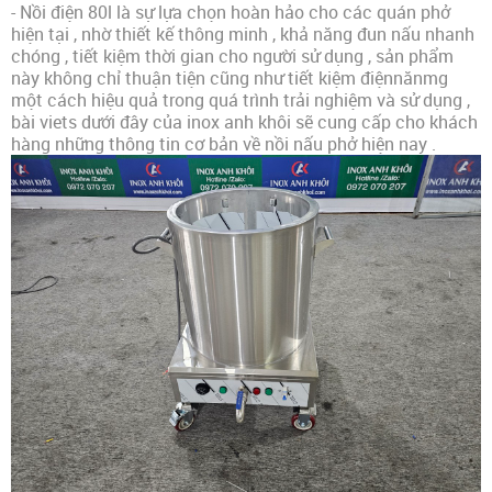
- Nồi điện 80l là sự lựa chọn hoàn hảo cho các quán phở
hiện tại , nhờ thiết kế thông minh , khả năng đun nấu nhanh
chóng , tiết kiệm thời gian cho người sử dụng , sản phẩm
này không chỉ thuận tiện cũng như tiết kiệm điệnnănmg
một cách hiệu quả trong quá trình trải nghiệm và sử dụng ,
bài viets dưới đây của inox anh khôi sẽ cung cấp cho khách
hàng những thông tin cơ bản về nồi nấu phở hiện nay .