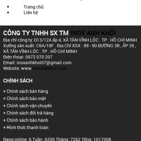
Trang chủ
Liên hệ
CÔNG TY TNHH SX TM
INOX ANH KHÔI
Địa chỉ công ty: D13/12A ấp 4,
XÃ TÂN VĨNH LỘC . TP . HỒ CHÍ MINH
Xưởng sản xuất: C6A/18F .
Địa Chỉ XSX : 88 - 90 ĐƯỜNG 3B , ẤP 39 ,
XÃ TÂN VĨNH LỘC . TP . HỒ CHÍ MINH
Điện thoại: 0972 070 207
Email: inoxanhkhoi07@gmail.com
Website: www.
inoxanhkhoi.com
CHÍNH SÁCH
+ Chính sách bán hàng
+ Chính sách bảo mật
+ Chính sách vận chuyển
+ Chính sách đổi trả hàng
+ Chính sách bảo hành
+ Hình thức thanh toán
Đang online :6
Tuần :6206
Tháng :7262
Tổng: 1017008