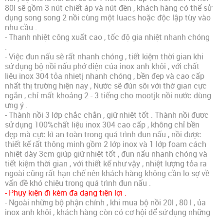
80l sẽ gồm 3 nút chiết áp và nút đèn , khách hàng có thể sử
dụng song song 2 nồi cùng một luacs hoặc độc lập tùy vào
nhu cầu .
- Thanh nhiệt công xuất cao , tốc độ gia nhiệt nhanh chóng
.
- Việc đun nấu sẽ rất nhanh chóng , tiết kiệm thời gian khi
sử dụng bộ nồi nấu phở điện của inox anh khôi , với chất
liệu inox 304 tỏa nhietj nhanh chóng , bền đẹp và cao cấp
nhất thị trường hiện nay , Nước sẽ đún sôi với thờ gian cực
ngắn , chỉ mất khoảng 2 - 3 tiếng cho mootjk nồi nước dùng
ưng ý .
- Thành nồi 3 lớp chắc chắn , giữ nhiệt tốt . Thành nồi được
sử dụng 100%chất liệu inox 304 cao cấp , không chỉ bền
đẹp mà cực kì an toàn trong quá trình đun nấu , nồi được
thiết kế rất thông minh gồm 2 lớp inox và 1 lớp foam cách
nhiệt dày 3cm giúp giữ nhiệt tốt , đun nấu nhanh chóng và
tiết kiệm thời gian , với thiết kế như vậy , nhiệt lượng tỏa ra
ngoài cũng rất hạn chế nên khách hàng không cần lo sợ về
vấn đề khó chiệu trong quá trình đun nấu .
- Phụy kiện đi kèm đa dạng tiện lợi .
- Ngoài những bộ phận chính , khi mua bộ nồi 20l , 80 l , ủa
inox anh khôi , khách hàng còn có cơ hội để sử dụng những