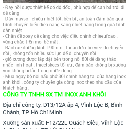
- Đáy nồi được thiết kế có độ dốc , phù hợp để cạn bả trôi đi
dễ dàng .
- Dây mayso - chiệu nhiệt tốt, bền bỉ , an toàn đảm bảo quá
trình chuyển biến điện năng sang nhiệt năng trong quá trình
dẫn nhiệt .
- Chân đế xoay dễ dàng cho việc điều chỉnh chieeufcao ,
vững chắc trên mọi bề mặt .
- Bánh xe đường kính 190mm , thuận lợi cho việc di chuyển
nồi , không tốn nhiều sức lực để di chuyển nồi .
- giỏ xương được lắp đặt bên trong nồi 80l dễ dàng tháo
nhấc linh hoạt , thieetskees tối ưu , đảm bảo không bị xương
vụn không bị lẫn trong nước dùng .
- Mua ngay bộ nồi nấu phở 80l chính hãng tại của hàng inox
anh khôi , công ty chuyên gia công inox theo nhu cầu của
khách hàng .
CÔNG TY TNHH SX TM
INOX ANH KHÔI
Địa chỉ công ty: D13/12A ấp 4, Vĩnh Lộc B, Bình
Chánh, TP. Hồ Chí Minh
Xưởng sản xuất: F12/22L Quách Điêu, Vĩnh Lộc