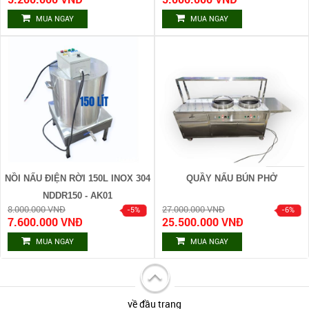
MUA NGAY
MUA NGAY
NỒI NẤU ĐIỆN RỜI 150L INOX 304
QUẦY NẤU BÚN PHỞ
NDDR150 - AK01
8.000.000 VNĐ
27.000.000 VNĐ
7.600.000 VNĐ
25.500.000 VNĐ
MUA NGAY
MUA NGAY
về đầu trang