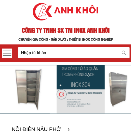
CÔNG TY TNHH SX TM INOX ANH KHÔI
CHUYÊN GIA CÔNG - SẢN XUẤT : THIẾT BỊ INOX CÔNG NGHIỆP
NỒI ĐIỆN NẤU PHỞ