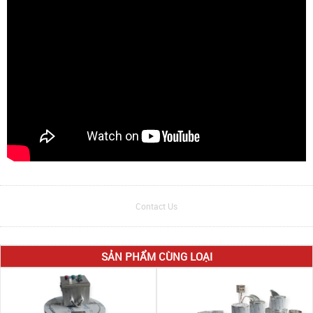
Contact Us
SẢN PHẨM CÙNG LOẠI