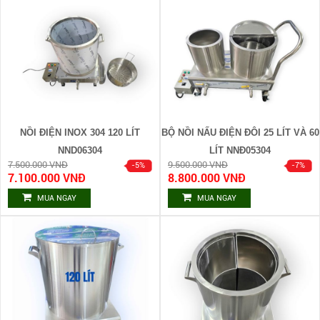
NỒI ĐIỆN INOX 304 120 LÍT
BỘ NỒI NẤU ĐIỆN ĐÔI 25 LÍT VÀ 60
NND06304
LÍT NNĐ05304
7.500.000 VNĐ
9.500.000 VNĐ
7.100.000 VNĐ
8.800.000 VNĐ
MUA NGAY
MUA NGAY