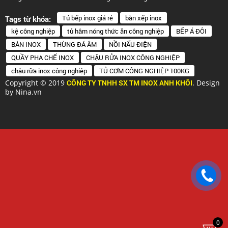
Tủ bếp inox giá rẻ
bàn xếp inox
Tags từ khóa:
kệ công nghiệp
tủ hâm nóng thức ăn công nghiệp
BẾP Á ĐÔI
BÀN INOX
THÙNG ĐÁ ÂM
NỒI NẤU ĐIỆN
QUẦY PHA CHẾ INOX
CHẬU RỬA INOX CÔNG NGHIỆP
chậu rữa inox công nghiệp
TỦ CƠM CÔNG NGHIỆP 100KG
Copyright © 2019
CÔNG TY TNHH SX TM INOX ANH KHÔI
. Design
by Nina.vn