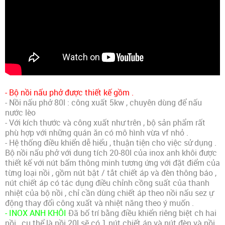
- Bộ nồi nấu phở được thiết kế gồm .
- Nồi nấu phở 80l : công xuất 5kw , chuyên dùng để nấu
nước lèo
- Với kích thước và công xuất như trên , bộ sản phẩm rất
phù hợp với những quán ăn có mô hình vừa vf nhỏ .
- Hệ thống điều khiển dễ hiểu , thuận tiện cho việc sử dụng .
Bộ nồi nấu phở với dung tích 20-80l của inox anh khôi được
thiết kế với nút bấm thông minh tương ứng với đặt điểm của
từng loại nồi , gồm nút bật / tắt chiết áp và đèn thông báo ,
nút chiết áp có tác dụng điều chỉnh cồng suất của thanh
nhiệt của bộ nồi , chỉ cần dùng chiết áp theo nồi nấu sez ự
động thay đổi công xuất và nhiệt năng theo ý muốn .
- INOX ANH KHÔI
Đã bố trí bằng điều khiển riêng biệt ch hai
nồi , cụ thể là nồi 20l sẽ có 1 nút chiết áp và nút đèn và nồi