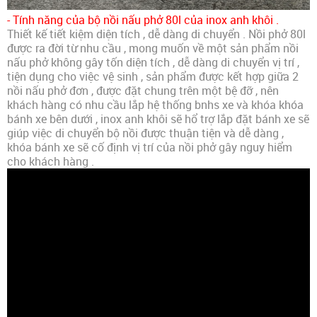
- Tính năng của bộ nồi nấu phở 80l của inox anh khôi .
Thiết kế tiết kiệm diện tích , dễ dàng di chuyển . Nồi phở 80l
được ra đời từ nhu cầu , mong muốn về một sản phẩm nồi
nấu phở không gây tốn diện tích , dễ dàng di chuyển vị trí ,
tiện dụng cho việc vệ sinh , sản phẩm được kết hợp giữa 2
nồi nấu phở đơn , được đặt chung trên một bệ đỡ , nên
khách hàng có nhu cầu lắp hệ thống bnhs xe và khóa khóa
bánh xe bên dưới , inox anh khôi sẽ hổ trợ lắp đặt bánh xe sẽ
giúp việc di chuyển bộ nồi được thuận tiện và dễ dàng ,
khóa bánh xe sẽ cố định vị trí của nồi phở gây nguy hiểm
cho khách hàng .