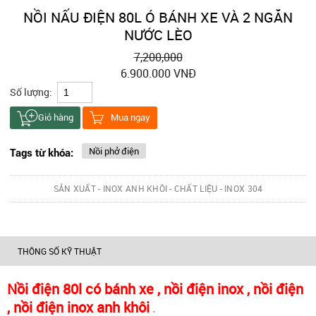
NỒI NẤU ĐIỆN 80L Ó BÁNH XE VÀ 2 NGĂN
NƯỚC LÈO
7,200,000
6.900.000 VNĐ
Số lượng:
Giỏ hàng
Mua ngay
Nồi phở điện
Tags từ khóa:
SẢN XUẤT - INOX ANH KHÔI - CHẤT LIỆU - INOX 304
THÔNG SỐ KỸ THUẬT
Nồi
điện 80l có bánh xe , nồi điện inox , nồi điện
, nồi điện inox anh khôi
.