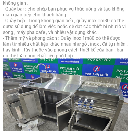
không gian .
- Quầy bar : cho phép bạn phục vụ thức uống và tạo không
gian giao tiếp cho khách hàng .
- Quầy bếp : Trong không gian bếp , quầy inox 1m80 có thể
được sử dụng để làm việc hoặc để đạt các thiết bị như lò vi
sóng , máy pha cafe , và nhiều vật dụng khác .
- Thẩm mỹ và phong cách : Quầy inox 1m80 có thể được
làm từ nhiều chất liệu khác nhau như gỗ , inox , đá tự nhiên ,
hay kính , tùy thuộc vào phong cách thiết kế của bạn , bạn
có thể lựa chọn chất liệu phù hợp .