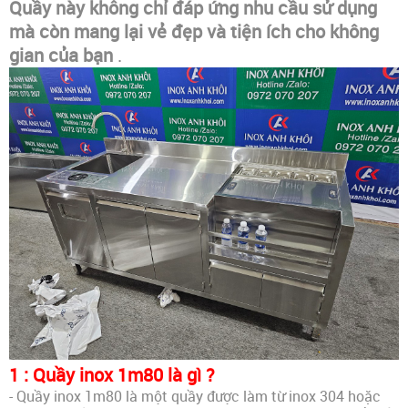
Quầy này không chỉ đáp ứng nhu cầu sử dụng
mà còn mang lại vẻ đẹp và tiện ích cho không
gian của bạn
.
1 : Quầy inox 1m80 là gì ?
- Quầy inox 1m80 là một quầy được làm từ inox 304 hoặc