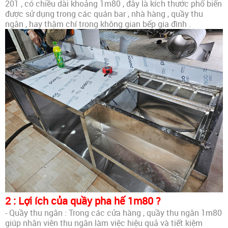
201 , có chiều dài khoảng 1m80 , đây là kích thước phổ biến
được sử dụng trong các quán bar , nhà hàng , quầy thu
ngân , hay thậm chí trong không gian bếp gia đình .
2 : Lợi ích của quầy pha hế 1m80 ?
- Quầy thu ngân : Trong các cửa hàng , quầy thu ngân 1m80
giúp nhân viên thu ngân làm việc hiệu quả và tiết kiệm