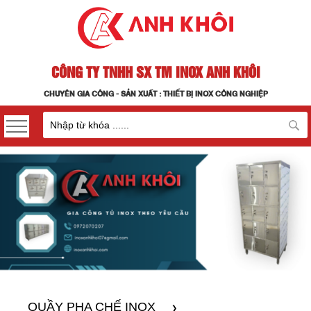
CÔNG TY TNHH SX TM INOX ANH KHÔI
CHUYÊN GIA CÔNG - SẢN XUẤT : THIẾT BỊ INOX CÔNG NGHIỆP
QUẦY PHA CHẾ INOX