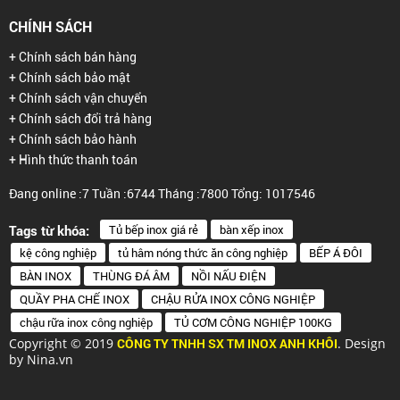
CHÍNH SÁCH
+ Chính sách bán hàng
+ Chính sách bảo mật
+ Chính sách vận chuyển
+ Chính sách đổi trả hàng
+ Chính sách bảo hành
+ Hình thức thanh toán
Đang online :7
Tuần :6744
Tháng :7800
Tổng: 1017546
Tủ bếp inox giá rẻ
bàn xếp inox
Tags từ khóa:
kệ công nghiệp
tủ hâm nóng thức ăn công nghiệp
BẾP Á ĐÔI
BÀN INOX
THÙNG ĐÁ ÂM
NỒI NẤU ĐIỆN
QUẦY PHA CHẾ INOX
CHẬU RỬA INOX CÔNG NGHIỆP
chậu rữa inox công nghiệp
TỦ CƠM CÔNG NGHIỆP 100KG
Copyright © 2019
CÔNG TY TNHH SX TM INOX ANH KHÔI
. Design
by Nina.vn