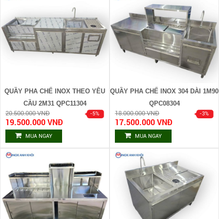
QUẦY PHA CHẾ INOX THEO YÊU
QUẦY PHA CHẾ INOX 304 DÀI 1M90
CẦU 2M31 QPC11304
QPC08304
20.500.000 VNĐ
18.000.000 VNĐ
19.500.000 VNĐ
17.500.000 VNĐ
MUA NGAY
MUA NGAY