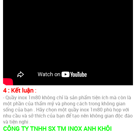
4 : Kết luận
:
- Quầy inox 1m80 không chỉ là sản phẩm tiện ích mà còn là
một phần của thẩm mỹ và phong cách trong không gian
sống của bạn . Hãy chọn một quầy inox 1m80 phù họp với
nhu cầu và sở thích của bạn để tạo nên không gian độc đáo
và tiện nghi .
CÔNG TY TNHH SX TM
INOX ANH KHÔI