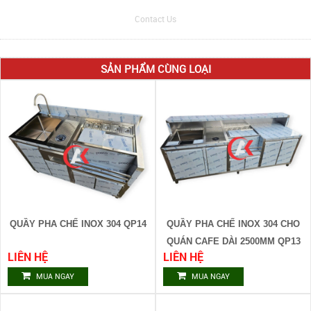
Contact Us
SẢN PHẨM CÙNG LOẠI
QUẦY PHA CHẾ INOX 304 QP14
QUẦY PHA CHẾ INOX 304 CHO
QUÁN CAFE DÀI 2500MM QP13
LIÊN HỆ
LIÊN HỆ
MUA NGAY
MUA NGAY