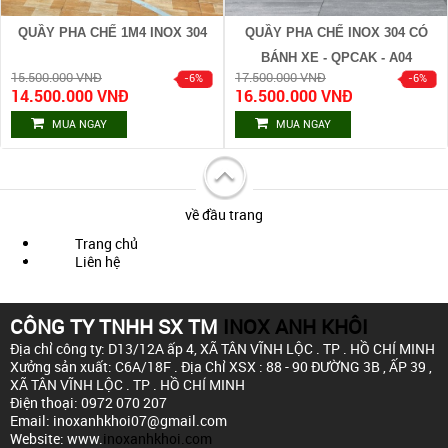
QUẦY PHA CHẾ 1M4 INOX 304
QUẦY PHA CHẾ INOX 304 CÓ
BÁNH XE - QPCAK - A04
15.500.000 VNĐ
17.500.000 VNĐ
14.500.000 VNĐ
16.500.000 VNĐ
MUA NGAY
MUA NGAY
về đầu trang
Trang chủ
Liên hệ
CÔNG TY TNHH SX TM
INOX ANH KHÔI
Địa chỉ công ty: D13/12A ấp 4,
XÃ TÂN VĨNH LỘC . TP . HỒ CHÍ MINH
Xưởng sản xuất: C6A/18F .
Địa Chỉ XSX : 88 - 90 ĐƯỜNG 3B , ẤP 39 ,
XÃ TÂN VĨNH LỘC . TP . HỒ CHÍ MINH
Điện thoại: 0972 070 207
Email: inoxanhkhoi07@gmail.com
Website: www.
inoxanhkhoi.com