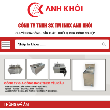
CÔNG TY TNHH SX TM INOX ANH KHÔI
CHUYÊN GIA CÔNG - SẢN XUẤT : THIẾT BỊ INOX CÔNG NGHIỆP
THÙNG ĐÁ ÂM