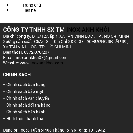
Trang chủ
Liên hệ
CÔNG TY TNHH SX TM
INOX ANH KHÔI
Địa chỉ công ty: D13/12A ấp 4,
XÃ TÂN VĨNH LỘC . TP . HỒ CHÍ MINH
Xưởng sản xuất: C6A/18F .
Địa Chỉ XSX : 88 - 90 ĐƯỜNG 3B , ẤP 39 ,
XÃ TÂN VĨNH LỘC . TP . HỒ CHÍ MINH
Điện thoại: 0972 070 207
Email: inoxanhkhoi07@gmail.com
Website: www.
inoxanhkhoi.com
CHÍNH SÁCH
+ Chính sách bán hàng
+ Chính sách bảo mật
+ Chính sách vận chuyển
+ Chính sách đổi trả hàng
+ Chính sách bảo hành
+ Hình thức thanh toán
Đang online :8
Tuần :4408
Tháng :6196
Tổng: 1015942