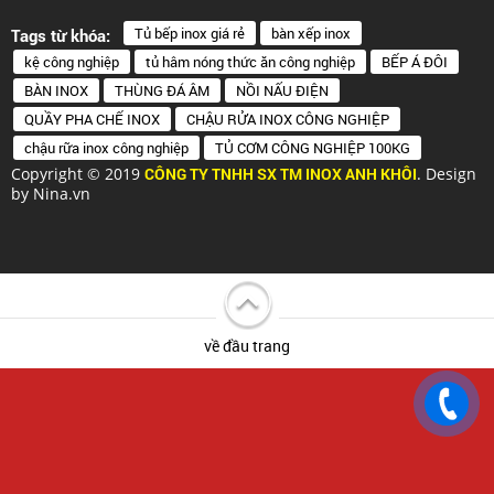
Tủ bếp inox giá rẻ
bàn xếp inox
Tags từ khóa:
kệ công nghiệp
tủ hâm nóng thức ăn công nghiệp
BẾP Á ĐÔI
BÀN INOX
THÙNG ĐÁ ÂM
NỒI NẤU ĐIỆN
QUẦY PHA CHẾ INOX
CHẬU RỬA INOX CÔNG NGHIỆP
chậu rữa inox công nghiệp
TỦ CƠM CÔNG NGHIỆP 100KG
Copyright © 2019
CÔNG TY TNHH SX TM INOX ANH KHÔI
. Design
by Nina.vn
về đầu trang