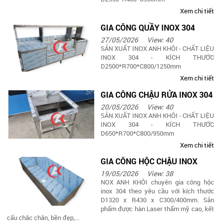
Xem chi tiết
GIA CÔNG QUẦY INOX 304
27/05/2026
View: 40
SẢN XUẤT INOX ANH KHÔI - CHẤT LIỆU
INOX 304 - KÍCH THƯỚC
D2500*R700*C800/1250mm
Xem chi tiết
GIA CÔNG CHẬU RỬA INOX 304
20/05/2026
View: 40
SẢN XUẤT INOX ANH KHÔI - CHẤT LIỆU
INOX 304 - KÍCH THƯỚC
D650*R700*C800/950mm
Xem chi tiết
GIA CÔNG HỘC CHẬU INOX
19/05/2026
View: 38
NOX ANH KHÔI chuyên gia công hộc
inox 304 theo yêu cầu với kích thước
D1320 x R430 x C300/400mm. Sản
phẩm được hàn Laser thẩm mỹ cao, kết
cấu chắc chắn, bền đẹp,...