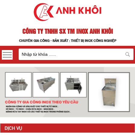
CÔNG TY TNHH SX TM INOX ANH KHÔI
CHUYÊN GIA CÔNG - SẢN XUẤT : THIẾT BỊ INOX CÔNG NGHIỆP
DỊCH VỤ