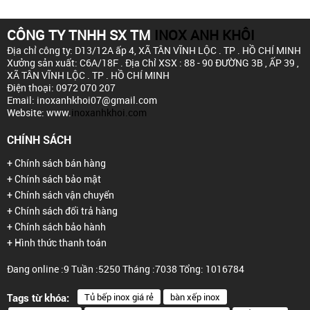
CÔNG TY TNHH SX TM
INOX ANH KHÔI
Địa chỉ công ty: D13/12A ấp 4,
XÃ TÂN VĨNH LỘC . TP . HỒ CHÍ MINH
Xưởng sản xuất: C6A/18F .
Địa Chỉ XSX : 88 - 90 ĐƯỜNG 3B , ẤP 39 ,
XÃ TÂN VĨNH LỘC . TP . HỒ CHÍ MINH
Điện thoại: 0972 070 207
Email: inoxanhkhoi07@gmail.com
Website: www.
inoxanhkhoi.com
CHÍNH SÁCH
+ Chính sách bán hàng
+ Chính sách bảo mật
+ Chính sách vận chuyển
+ Chính sách đổi trả hàng
+ Chính sách bảo hành
+ Hình thức thanh toán
Đang online :9
Tuần :5250
Tháng :7038
Tổng: 1016784
Tủ bếp inox giá rẻ
bàn xếp inox
Tags từ khóa: