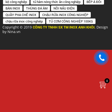
kệ công nghiệp
tủ hâm nóng thức ăn công nghiệp
BẾP Á ĐÔI
BÀN INOX
THÙNG ĐÁ ÂM
NỒI NẤU ĐIỆN
QUẦY PHA CHẾ INOX
CHẬU RỬA INOX CÔNG NGHIỆP
chậu rữa inox công nghiệp
TỦ CƠM CÔNG NGHIỆP 100KG
Copyright © 2019
CÔNG TY TNHH SX TM INOX ANH KHÔI
. Design
by Nina.vn