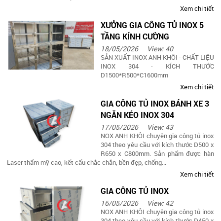
Xem chi tiết
XƯỞNG GIA CÔNG TỦ INOX 5
TẦNG KÍNH CƯỜNG
18/05/2026
View: 40
SẢN XUẤT INOX ANH KHÔI - CHẤT LIỆU
INOX 304 - KÍCH THƯỚC
D1500*R500*C1600mm
Xem chi tiết
GIA CÔNG TỦ INOX BÁNH XE 3
NGĂN KÉO INOX 304
17/05/2026
View: 43
NOX ANH KHÔI chuyên gia công tủ inox
304 theo yêu cầu với kích thước D500 x
R650 x C800mm. Sản phẩm được hàn
Laser thẩm mỹ cao, kết cấu chắc chắn, bền đẹp, chống...
Xem chi tiết
GIA CÔNG TỦ INOX
16/05/2026
View: 42
NOX ANH KHÔI chuyên gia công tủ inox
304 theo yêu cầu với kích thước D450 x