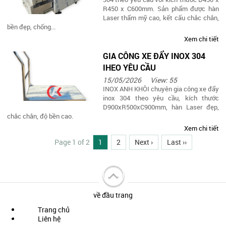
R450 x C600mm. Sản phẩm được hàn
Laser thẩm mỹ cao, kết cấu chắc chắn,
bền đẹp, chống...
Xem chi tiết
GIA CÔNG XE ĐẨY INOX 304
IHEO YÊU CẦU
15/05/2026
View: 55
INOX ANH KHÔI chuyên gia công xe đẩy
inox 304 theo yêu cầu, kích thước
D900xR500xC900mm, hàn Laser đẹp,
chắc chắn, độ bền cao.
Xem chi tiết
Page 1 of 2
1
2
Next ›
Last ››
về đầu trang
Trang chủ
Liên hệ