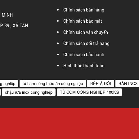
Chính sách bán hàng
Í MINH
Chính sách bảo mật
ẤP 39 , XÃ TÂN
Chính sách vận chuyển
Chính sách đổi trả hàng
Chính sách bảo hành
Hình thức thanh toán
g nghiệp
tủ hâm nóng thức ăn công nghiệp
BẾP Á ĐÔI
BÀN INOX
chậu rữa inox công nghiệp
TỦ CƠM CÔNG NGHIỆP 100KG