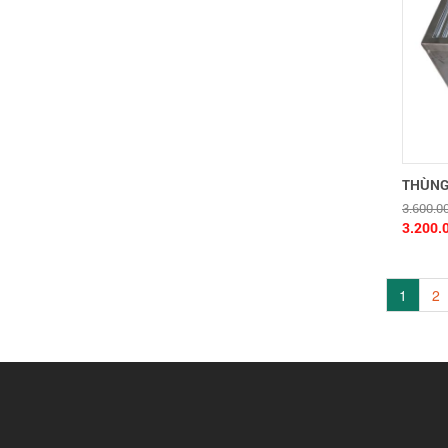
THÙNG 
3.600.0
3.200.
1
2