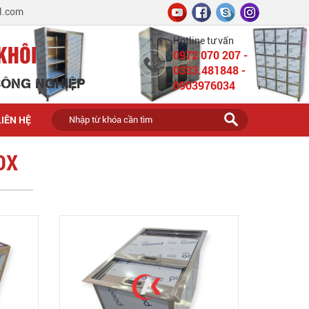
l.com
Hotline tư vấn
KHÔI
0972 070 207 -
0333.481848 -
 CÔNG NGHIỆP
0903976034
LIÊN HỆ
OX