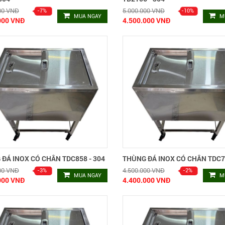
00 VNĐ
5.000.000 VNĐ
MUA NGAY
M
000 VNĐ
4.500.000 VNĐ
ĐÁ INOX CÓ CHÂN TDC858 - 304
THÙNG ĐÁ INOX CÓ CHÂN TDC75
00 VNĐ
4.500.000 VNĐ
MUA NGAY
M
000 VNĐ
4.400.000 VNĐ