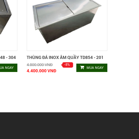
8 - 304
THÙNG ĐÁ INOX ÂM QUẦY TD854 - 201
4.800.000 VNĐ
UA NGAY
MUA NGAY
4.400.000 VNĐ