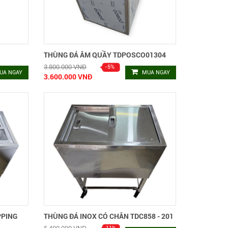
THÙNG ĐÁ ÂM QUẦY TDPOSCO01304
3.800.000 VNĐ
UA NGAY
MUA NGAY
3.600.000 VNĐ
PPING
THÙNG ĐÁ INOX CÓ CHÂN TDC858 - 201