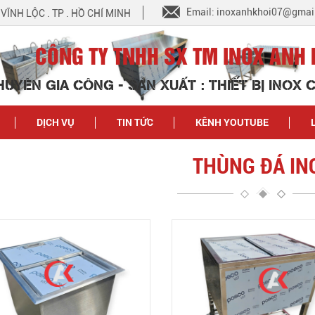
Email: inoxanhkhoi07@gmai
N VĨNH LỘC . TP . HỒ CHÍ MINH
CÔNG TY TNHH SX TM INOX ANH 
HUYÊN GIA CÔNG - SẢN XUẤT : THIẾT BỊ INOX
DỊCH VỤ
TIN TỨC
KÊNH YOUTUBE
THÙNG ĐÁ IN