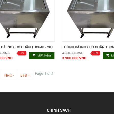
ĐÁ INOX CÓ CHÂN TDC648 - 201
THÙNG ĐÁ INOX CÓ CHÂN TDC64
00 VNĐ
4.500.000 VNĐ
MUA NGAY
M
000 VNĐ
3.900.000 VNĐ
Page 1 of 2
Next ›
Last ››
CHÍNH SÁCH