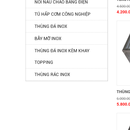
NỒI NẤU CHÁO BẰNG ĐIỆN
4.500.0
4.200.
TỦ HẤP CƠM CÔNG NGHIỆP
THÙNG ĐÁ INOX
BẪY MỠ INOX
THÙNG ĐÁ INOX KÈM KHAY
TOPPING
THÙNG RÁC INOX
THÙNG 
6.000.0
5.800.