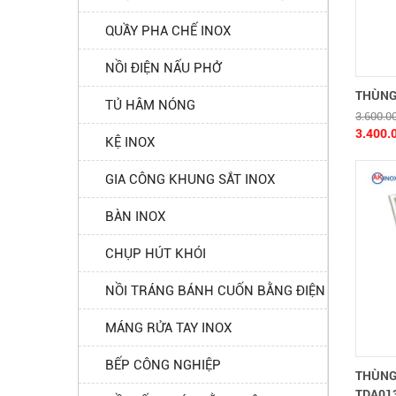
QUẦY PHA CHẾ INOX
NỒI ĐIỆN NẤU PHỞ
THÙNG
TỦ HÂM NÓNG
3.600.0
3.400.
KỆ INOX
GIA CÔNG KHUNG SẮT INOX
BÀN INOX
CHỤP HÚT KHÓI
NỒI TRÁNG BÁNH CUỐN BẰNG ĐIỆN
MÁNG RỬA TAY INOX
BẾP CÔNG NGHIỆP
THÙNG
TDA01