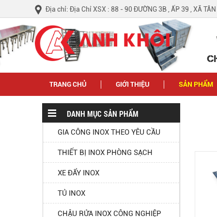
Địa chỉ: Địa Chỉ XSX : 88 - 90 ĐƯỜNG 3B , ẤP 39 , XÃ TÂ
C
TRANG CHỦ
GIỚI THIỆU
SẢN PHẨM
DANH MỤC SẢN PHẨM
GIA CÔNG INOX THEO YÊU CẦU
THIẾT BỊ INOX PHÒNG SẠCH
XE ĐẨY INOX
TỦ INOX
CHẬU RỬA INOX CÔNG NGHIỆP