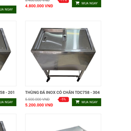
5.400.000 VNĐ
MUA NGAY
4.800.000 VNĐ
UA NGAY
8 - 201
THÙNG ĐÁ INOX CÓ CHÂN TDC758 - 304
5.500.000 VNĐ
UA NGAY
MUA NGAY
5.200.000 VNĐ