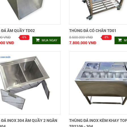
 ĐÁ ÂM QUẦY TD02
THÙNG ĐÁ CÓ CHÂN TD01
00 VNĐ
8.500.000 VNĐ
MUA NGAY
M
000 VNĐ
7.800.000 VNĐ
 ĐÁ INOX 304 ÂM QUẦY 2 NGĂN
THÙNG ĐÁ INOX KÈM KHAY TO
304
TĐ2106 - 304