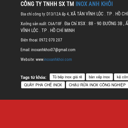
CÔNG TY TNHH SX TM
INOX ANH KHÔI
XÃ TÂN VĨNH LỘC . TP . HỒ CH
Địa chỉ công ty: D13/12A ấp 4,
Địa Chỉ XSX : 88 - 90 ĐƯỜNG 3B , 
Xưởng sản xuất: C6A/18F .
VĨNH LỘC . TP . HỒ CHÍ MINH
Điện thoại: 0972 070 207
Email: inoxanhkhoi07@gmail.com
Website: www.
inoxanhkhoi.com
Tủ bếp inox giá rẻ
bàn xếp inox
kệ côn
Tags từ khóa:
QUẦY PHA CHẾ INOX
CHẬU RỬA INOX CÔNG NGHIỆP