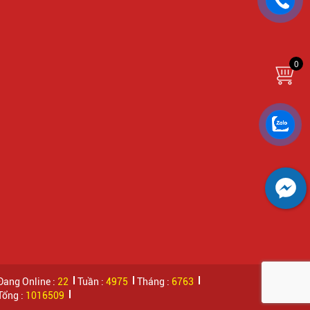
Đang Online :
22
Tuần :
4975
Tháng :
6763
Tổng :
1016509